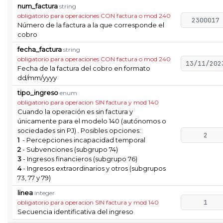
num_factura
string
obligatorio para operaciones CON factura o mod 240
2300017
Número de la factura a la que corresponde el
cobro
fecha_factura
string
obligatorio para operaciones CON factura o mod 240
13/11/202
Fecha de la factura del cobro en formato
dd/mm/yyyy
tipo_ingreso
enum
obligatorio para operacion SIN factura y mod 140
Cuando la operación es sin factura y
únicamente para el modelo 140 (autónomos o
sociedades sin PJ) . Posibles opciones:
2
1
- Percepciones incapacidad temporal
2
- Subvenciones (subgrupo 74)
3
- Ingresos financieros (subgrupo 76)
4
- Ingresos extraordinarios y otros (subgrupos
73, 77 y 79)
linea
integer
1
obligatorio para operacion SIN factura y mod 140
Secuencia identificativa del ingreso