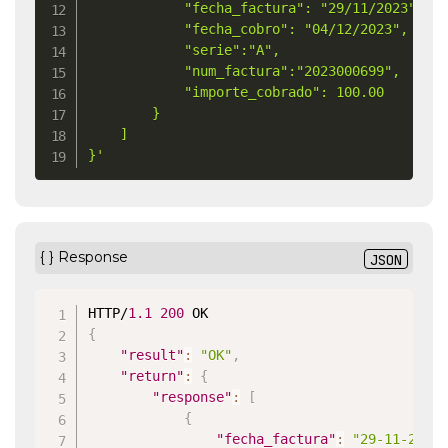
            "fecha_factura": "29/11/2023",

            "fecha_cobro": "04/12/2023",

            "serie":"A",

            "num_factura":"2023000699",

            "importe_cobrado": 100.00

        }

    ]

}'
{ } Response
JSON
HTTP/
1.1
200
{
"result"
:
"OK"
,
"return"
:
{
"response"
:
[
{
"fecha_factura"
:
"29-11-2023