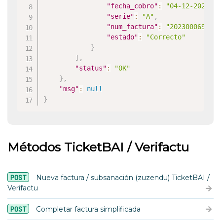
"fecha_cobro"
:
"04-12-2023"
,
"serie"
:
"A"
,
"num_factura"
:
"2023000699"
,
"estado"
:
"Correcto"
}
]
,
"status"
:
"OK"
}
,
"msg"
:
null
}
Métodos TicketBAI / Verifactu
POST
Nueva factura / subsanación (zuzendu) TicketBAI /
Verifactu
POST
Completar factura simplificada