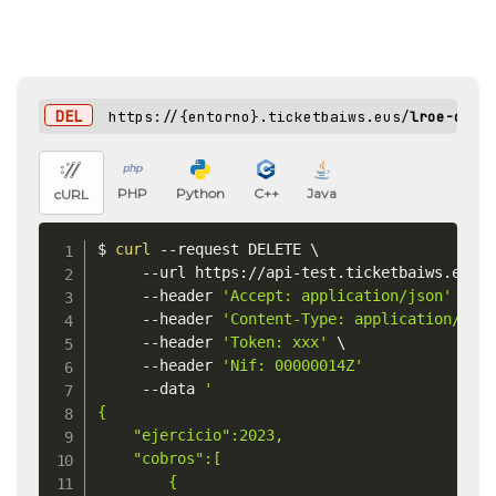
DEL
https://{entorno}.ticketbaiws.eus/
lroe-crit
PHP
Python
C++
Java
cURL
$ 
curl
 --request DELETE 
\
     --url https://api-test.ticketbaiws.eus/
     --header 
'Accept: application/json'
\
     --header 
'Content-Type: application/jso
     --header 
'Token: xxx'
\
     --header 
'Nif: 00000014Z'
	 --data 
'

{

    "ejercicio":2023,

    "cobros":[

        {
