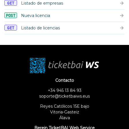
GET
Listado de empresas
POST
Nueva licencia
GET
Listado de licencias
Contacto
+34 945 13 84 93
soporte@ticketbaiws.eus
Reyes Católicos 15E bajo
Vitoria-Gasteiz
Álava
Berein TicketBAI Web Service