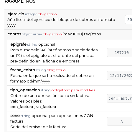
PARÁMETROS
ejercicio
integer
obligatorio
Año fiscal del ejercicio del bloque de cobros en formato
20
yyyy
cobros
(máx 1000) registros
object array
obligatorio
epigrafe
opcional
string
Para el modelo 140 (autónomos o sociedades
197210
sin PJ) si el epígrafe es diferente del principal
pre-definido en la ficha de empresa
fecha_cobro
string
obligatorio
Fecha en la que se ha realizado el cobro en
13/11/202
formato dd/mm/yyyy
tipo_operacion
string
obligatorio para mod 140
Cobro de una operación con o sin factura.
con_factu
Valores posibles:
con_factura
,
sin_factura
serie
opcional para operaciones CON
string
factura
A
Serie del emisor de la factura