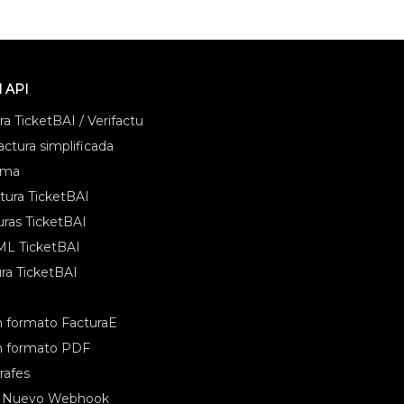
l API
a TicketBAI / Verifactu
ctura simplificada
ema
tura TicketBAI
uras TicketBAI
ML TicketBAI
ra TicketBAI
 formato FacturaE
n formato PDF
rafes
- Nuevo Webhook