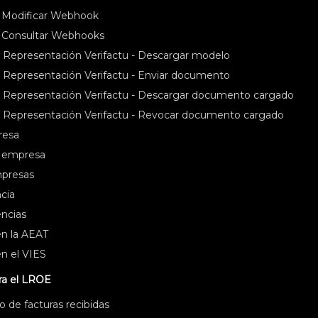
 Modificar Webhook
 Consultar Webhooks
epresentación Verifactu - Descargar modelo
epresentación Verifactu - Enviar documento
epresentación Verifactu - Descargar documento cargado
Representación Verifactu - Revocar documento cargado
resa
s empresa
mpresas
cia
encias
en la AEAT
en el VIES
ra el LROE
 de facturas recibidas