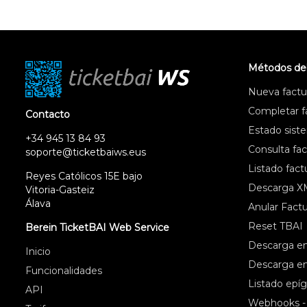
Métodos de
Nueva factur
Completar fa
Contacto
Estado sist
+34 945 13 84 93
Consulta fac
soporte@ticketbaiws.eus
Listado fact
Reyes Católicos 15E bajo
Descarga X
Vitoria-Gasteiz
Álava
Anular Factu
Reset TBAI
Berein TicketBAI Web Service
Descarga en
Inicio
Descarga e
Funcionalidades
Listado epíg
API
Webhooks 