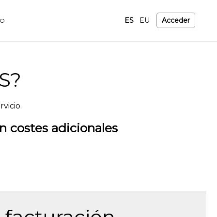
ES
EU
Acceder
TO
WS?
vicio.
in costes adicionales
 facturación