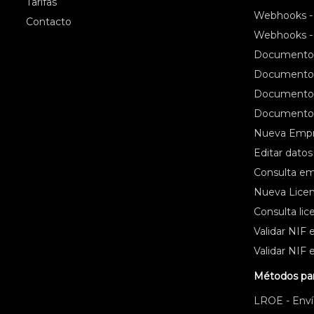
Tarifas
Webhooks -
Contacto
Webhooks -
Documento R
Documento R
Documento R
Documento 
Nueva Emp
Editar dato
Consulta e
Nueva Licen
Consulta lic
Validar NIF 
Validar NIF 
Métodos pa
LROE - Envío