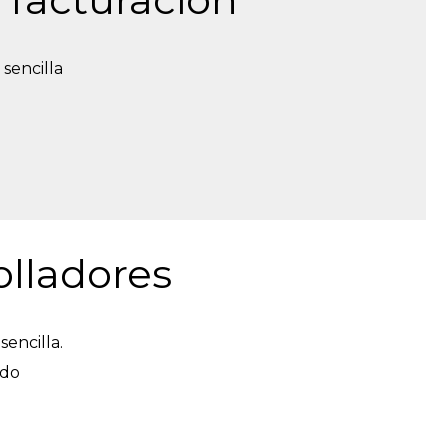
sencilla
olladores
encilla.
ado