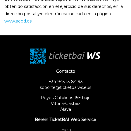
obtenido satisfacción en el ejercicio de sus derechos, en la
dirección postal y/o electrónica indicada en la página
www.aepd.es
.
Contacto
+34 945 13 84 93
soporte@ticketbaiws.eus
Reyes Católicos 15E bajo
Vitoria-Gasteiz
Álava
Berein TicketBAI Web Service
Inicio