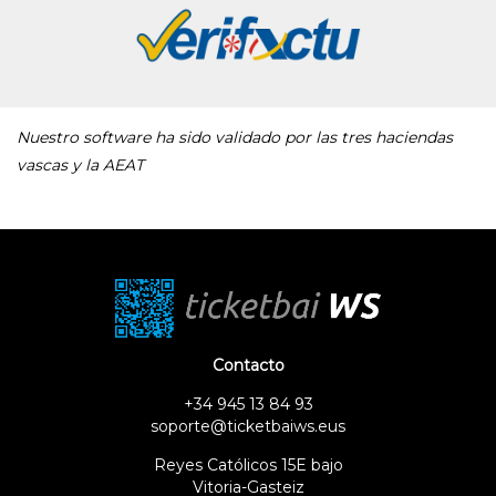
Nuestro software ha sido validado por las tres haciendas
vascas y la AEAT
Contacto
+34 945 13 84 93
soporte@ticketbaiws.eus
Reyes Católicos 15E bajo
Vitoria-Gasteiz