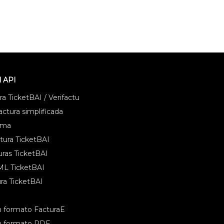
l API
a TicketBAI / Verifactu
ctura simplificada
ema
tura TicketBAI
uras TicketBAI
ML TicketBAI
ra TicketBAI
 formato FacturaE
n formato PDF