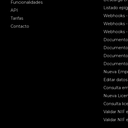
Funcionalidades
Listado epíg
API
Webhooks 
Tarifas
Webhooks -
Contacto
Webhooks -
Documento R
Documento R
Documento R
Documento 
Nueva Emp
Editar dato
Consulta e
Nueva Licen
Consulta lic
Validar NIF 
Validar NIF 