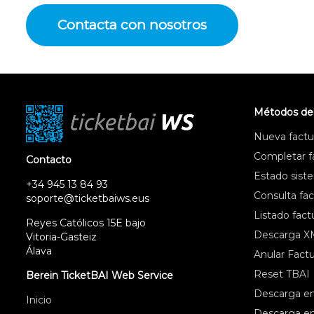
Contacta con nosotros
Métodos de
Nueva factur
Completar fa
Contacto
Estado sist
+34 945 13 84 93
Consulta fac
soporte@ticketbaiws.eus
Listado fact
Reyes Católicos 15E bajo
Descarga X
Vitoria-Gasteiz
Álava
Anular Factu
Reset TBAI
Berein TicketBAI Web Service
Descarga en
Inicio
Descarga e