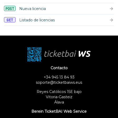
POST
Nueva licencia
GET
Listado de licencias
Contacto
+34 945 13 84 93
soporte@ticketbaiws.eus
Reyes Católicos 15E bajo
Vitoria-Gasteiz
Álava
Berein TicketBAI Web Service