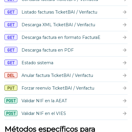
GET
Listado facturas TicketBAI / Verifactu
GET
Descarga XML TicketBAI / Verifactu
GET
Descarga factura en formato FacturaE
GET
Descarga factura en PDF
GET
Estado sistema
DEL
Anular factura TicketBAI / Verifactu
PUT
Forzar reenvío TicketBAI / Verifactu
POST
Validar NIF en la AEAT
POST
Validar NIF en el VIES
Métodos específicos para