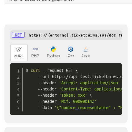
GET
https://{entorno}.ticketbaiws.eus/
doc-repre
PHP
Python
C++
Java
cURL
$ 
curl
 --request GET 
\
     --url https://api-test.ticketbaiws.eus/
     --header 
'Accept: application/json'
\
     --header 
'Content-Type: application/jso
     --header 
'Token: xxx'
\
     --header 
'Nif: 00000014Z'
	 --data 
'{"nombre_representante" : "Pers