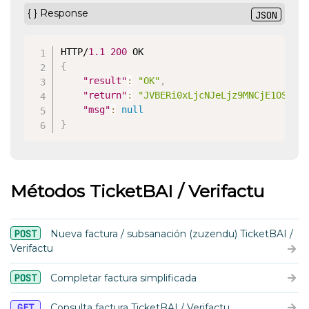
{ } Response
JSON
HTTP/
1.1
200
{
"result"
:
"OK"
,
"return"
:
"JVBERi0xLjcNJeLjz9MNCjE1OSAwI
"msg"
:
null
}
Métodos TicketBAI / Verifactu
POST
Nueva factura / subsanación (zuzendu) TicketBAI /
Verifactu
POST
Completar factura simplificada
GET
Consulta factura TicketBAI / Verifactu