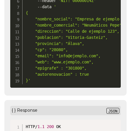
     --header 
'Nif: 00000014Z'
	 --data 
'

{

    "nombre_social": "Empresa de ejemplo S.L.
    "nombre_comercial": "Neumáticos Pepe",

    "direccion": "Calle de ejemplo 123",

    "poblacion": "Vitoria-Gasteiz",

    "provincia": "Álava",

    "cp": "28080",

    "email": "info@ejemplo.com",

    "web": "www.ejemplo.com",

    "epigrafe" : "301800",

    "autorenovacion" : true

}'
{ } Response
JSON
HTTP/
1.1
200