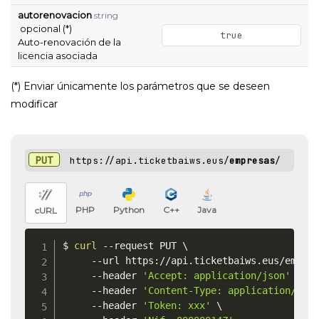
autorenovacion
string
opcional (*)
true
Auto-renovación de la
licencia asociada
(*) Enviar únicamente los parámetros que se deseen
modificar
PUT
https://api.ticketbaiws.eus/
empresas
/
PHP
Python
C++
Java
cURL
$ 
curl
 --request PUT 
\
     --url https://api.ticketbaiws.eus/empre
     --header 
'Accept: application/json'
\
     --header 
'Content-Type: application/jso
     --header 
'Token: xxx'
\