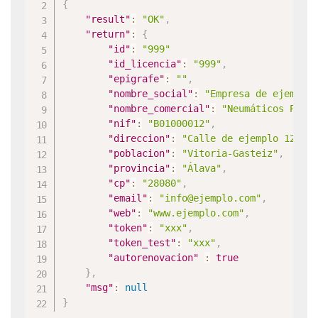
{
"result"
:
"OK"
,
"return"
:
{
"id"
:
"999"
"id_licencia"
:
"999"
,
"epigrafe"
:
""
,
"nombre_social"
:
"Empresa de ejemplo
"nombre_comercial"
:
"Neumáticos Pepe
"nif"
:
"B01000012"
,
"direccion"
:
"Calle de ejemplo 123"
,
"poblacion"
:
"Vitoria-Gasteiz"
,
"provincia"
:
"Álava"
,
"cp"
:
"28080"
,
"email"
:
"info@ejemplo.com"
,
"web"
:
"www.ejemplo.com"
,
"token"
:
"xxx"
,
"token_test"
:
"xxx"
,
"autorenovacion"
:
true
}
,
"msg"
:
null
}