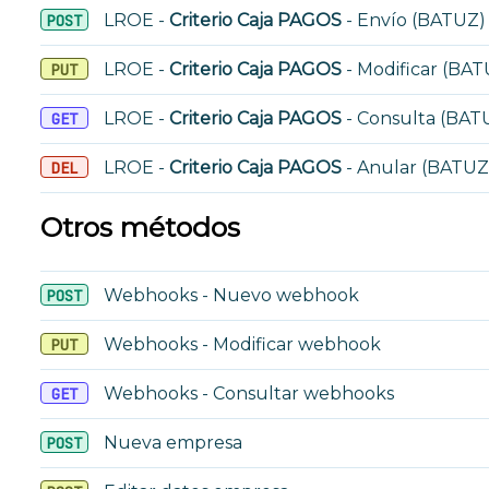
LROE -
Criterio Caja PAGOS
- Envío (BATUZ)
POST
LROE -
Criterio Caja PAGOS
- Modificar (BAT
PUT
LROE -
Criterio Caja PAGOS
- Consulta (BAT
GET
LROE -
Criterio Caja PAGOS
- Anular (BATUZ
DEL
Otros métodos
Webhooks - Nuevo webhook
POST
Webhooks - Modificar webhook
PUT
Webhooks - Consultar webhooks
GET
Nueva empresa
POST