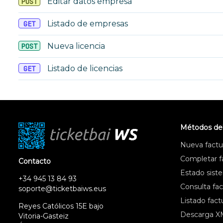
Editar datos empresa
POST
Listado de empresas
GET
Nueva licencia
POST
Listado de licencias
GET
Métodos de
Nueva factur
Completar fa
Contacto
Estado sist
+34 945 13 84 93
Consulta fac
soporte@ticketbaiws.eus
Listado fact
Reyes Católicos 15E bajo
Descarga X
Vitoria-Gasteiz