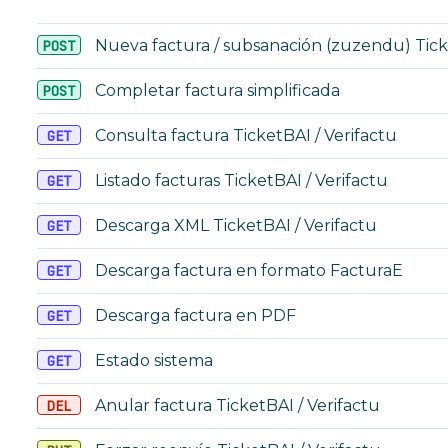
Nueva factura / subsanación (zuzendu) Ticke
POST
Completar factura simplificada
POST
Consulta factura TicketBAI / Verifactu
GET
Listado facturas TicketBAI / Verifactu
GET
Descarga XML TicketBAI / Verifactu
GET
Descarga factura en formato FacturaE
GET
Descarga factura en PDF
GET
Estado sistema
GET
Anular factura TicketBAI / Verifactu
DEL