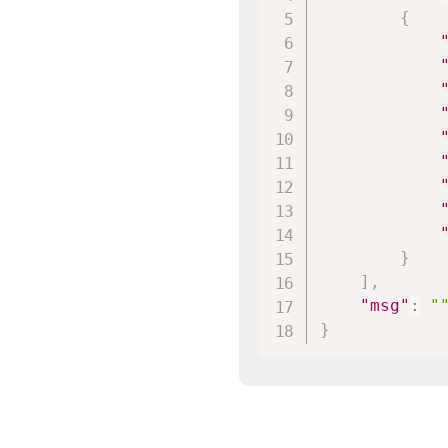
{
}
]
,
"msg"
:
"
}