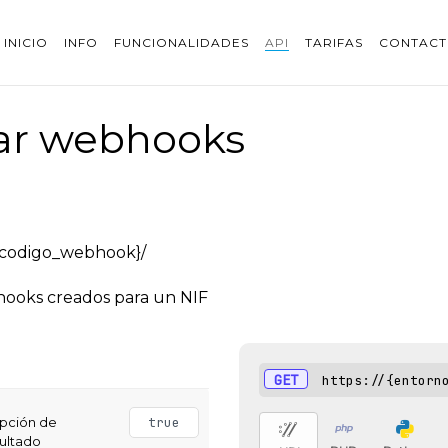
INICIO
INFO
FUNCIONALIDADES
API
TARIFAS
CONTAC
ar webhooks
/{codigo_webhook}/
bhooks creados para un NIF
GET
https://{entorn
opción de
true
sultado