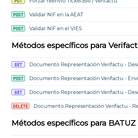
Forzar reenvío TicketBAI / Verifactu
PUT
Validar NIF en la AEAT
POST
Validar NIF en el VIES
POST
Métodos específicos para Verifac
Documento Representación Verifactu - Des
GET
Documento Representación Verifactu - En
POST
Documento Representación Verifactu - De
GET
Documento Representación Verifactu - 
DELETE
Métodos específicos para BATUZ