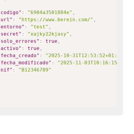
"codigo"
:
"6904a3501884e"
,
"url"
:
"https://www.berein.com/"
,
"entorno"
:
"test"
,
"secret"
:
"xajky22kjasy"
,
"solo_errores"
:
true
,
"activo"
:
true
,
"fecha_creado"
:
"2025-10-31T12:53:52+01:00"
,
"fecha_modificado"
:
"2025-11-03T10:16:15+01:0
"nif"
:
"B12346789"
"