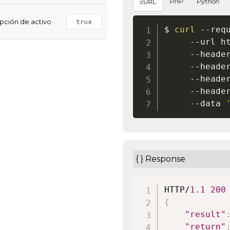
PHP
Python
cURL
opción de activo
true
$ 
curl
 --req
     --url h
     --heade
     --heade
     --heade
     --heade
	 --data 
{ } Response
HTTP/
1.1
200
{
"result"
"return"