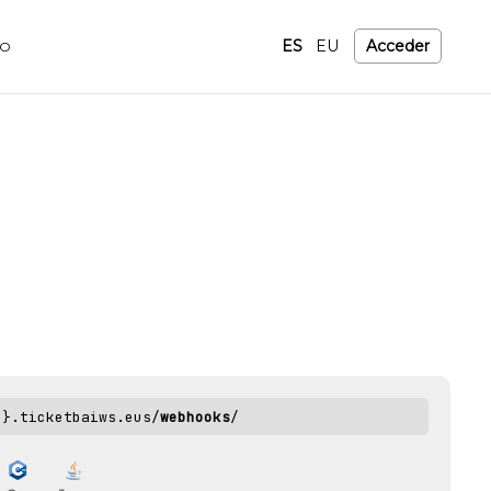
ES
EU
Acceder
TO
o}.ticketbaiws.eus/
webhooks
/