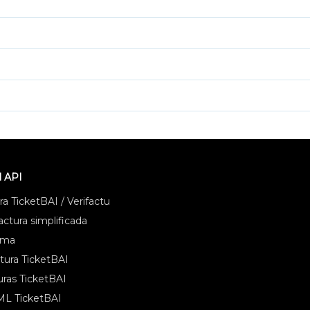
l API
a TicketBAI / Verifactu
ctura simplificada
ema
tura TicketBAI
uras TicketBAI
ML TicketBAI