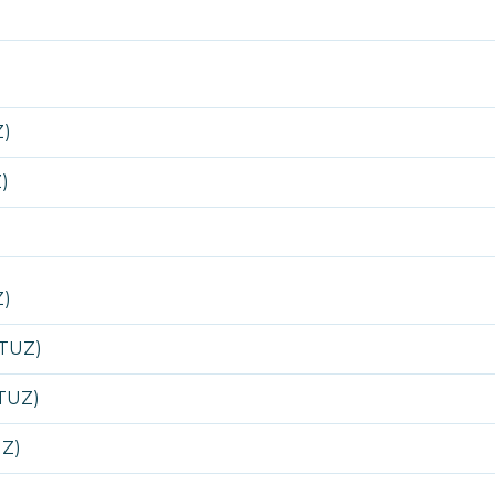
Z)
)
Z)
ATUZ)
ATUZ)
UZ)