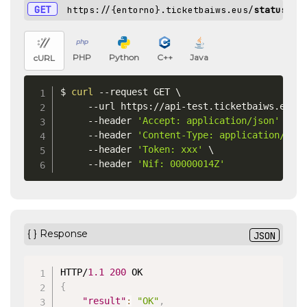
GET
https://{entorno}.ticketbaiws.eus/
status
/
PHP
Python
C++
Java
cURL
$ 
curl
 --request GET 
\
     --url https://api-test.ticketbaiws.eus/
     --header 
'Accept: application/json'
\
     --header 
'Content-Type: application/jso
     --header 
'Token: xxx'
\
     --header 
'Nif: 00000014Z'
{ } Response
JSON
HTTP/
1.1
200
{
"result"
:
"OK"
,