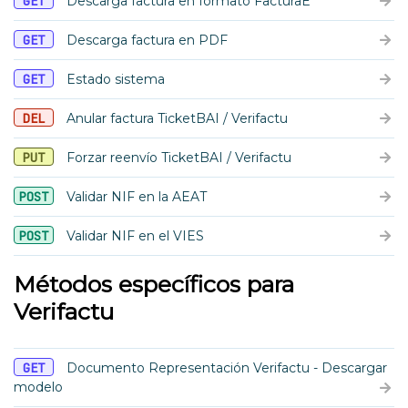
GET
Descarga factura en formato FacturaE
GET
Descarga factura en PDF
GET
Estado sistema
DEL
Anular factura TicketBAI / Verifactu
PUT
Forzar reenvío TicketBAI / Verifactu
POST
Validar NIF en la AEAT
POST
Validar NIF en el VIES
Métodos específicos para
Verifactu
GET
Documento Representación Verifactu - Descargar
modelo