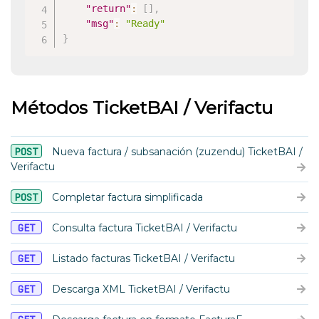
"return"
:
[
]
,
"msg"
:
"Ready"
}
Métodos TicketBAI / Verifactu
POST
Nueva factura / subsanación (zuzendu) TicketBAI /
Verifactu
POST
Completar factura simplificada
GET
Consulta factura TicketBAI / Verifactu
GET
Listado facturas TicketBAI / Verifactu
GET
Descarga XML TicketBAI / Verifactu