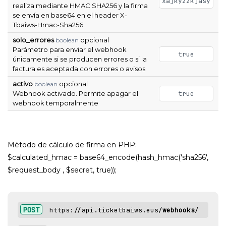
xajky22kjasy
realiza mediante HMAC SHA256 y la firma
se envía en base64 en el header X-
Tbaiws-Hmac-Sha256
solo_errores
opcional
boolean
Parámetro para enviar el webhook
true
únicamente si se producen errores o si la
factura es aceptada con errores o avisos
activo
opcional
boolean
Webhook activado. Permite apagar el
true
webhook temporalmente
Método de cálculo de firma en PHP:
$calculated_hmac = base64_encode(hash_hmac('sha256',
$request_body , $secret, true));
POST
https://api.ticketbaiws.eus/
webhooks
/