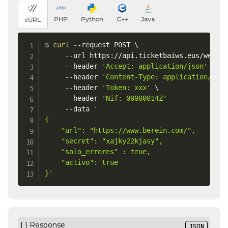
PHP
Python
C++
Java
cURL
$ 
curl
 --request POST 
\
     --url https://api.ticketbaiws.eus/webho
     --header 
'Accept: application/json'
\
     --header 
'Content-Type: application/jso
     --header 
'Token: xxx'
\
     --header 
'Nif: 00000014Z'
	 --data 
'

{

    "url": "https://www.berein.com/",

    "secret": "xajky22kjasy",

    "solo_errores" : true,

    "activo": true

}'
{ } Response
JSON