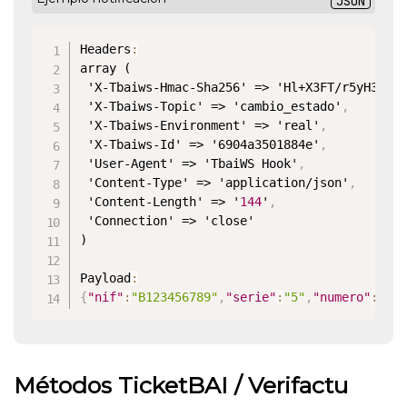
JSON
Headers
:
array (

 'X-Tbaiws-Hmac-Sha256' => 'Hl+X3FT/r5yH3wsg
 'X-Tbaiws-Topic' => 'cambio_estado'
,
 'X-Tbaiws-Environment' => 'real'
,
 'X-Tbaiws-Id' => '6904a3501884e'
,
 'User-Agent' => 'TbaiWS Hook'
,
 'Content-Type' => 'application/json'
,
 'Content-Length' => '
144
'
,
 'Connection' => 'close'

)

Payload
:
{
"nif"
:
"B123456789"
,
"serie"
:
"5"
,
"numero"
:
"50
Métodos TicketBAI / Verifactu