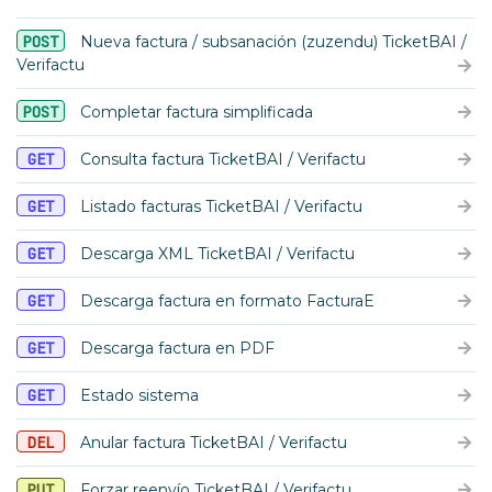
POST
Nueva factura / subsanación (zuzendu) TicketBAI /
Verifactu
POST
Completar factura simplificada
GET
Consulta factura TicketBAI / Verifactu
GET
Listado facturas TicketBAI / Verifactu
GET
Descarga XML TicketBAI / Verifactu
GET
Descarga factura en formato FacturaE
GET
Descarga factura en PDF
GET
Estado sistema
DEL
Anular factura TicketBAI / Verifactu
PUT
Forzar reenvío TicketBAI / Verifactu