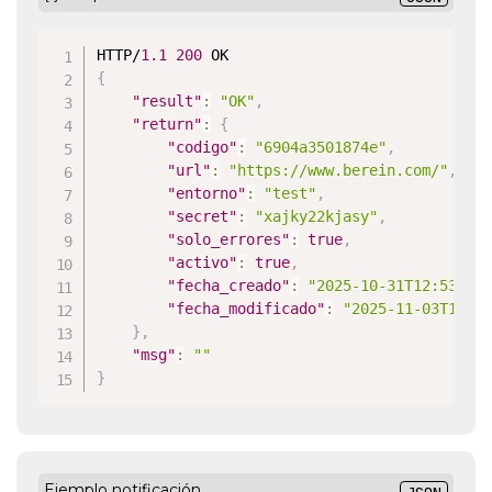
HTTP/
1.1
200
{
"result"
:
"OK"
,
"return"
:
{
"codigo"
:
"6904a3501874e"
,
"url"
:
"https://www.berein.com/"
,
"entorno"
:
"test"
,
"secret"
:
"xajky22kjasy"
,
"solo_errores"
:
true
,
"activo"
:
true
,
"fecha_creado"
:
"2025-10-31T12:53:52
"fecha_modificado"
:
"2025-11-03T10:1
}
,
"msg"
:
""
}
Ejemplo notificación