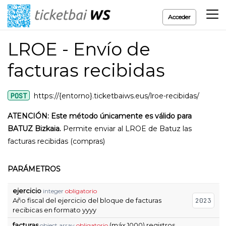
Acceder
LROE - Envío de
facturas recibidas
POST
https://{entorno}.ticketbaiws.eus/lroe-recibidas/
ATENCIÓN: Este método únicamente es válido para
BATUZ Bizkaia.
Permite enviar al LROE de Batuz las
facturas recibidas (compras)
PARÁMETROS
ejercicio
integer
obligatorio
Año fiscal del ejercicio del bloque de facturas
2023
recibicas en formato yyyy
facturas
(máx 1000) registros
object array
obligatorio