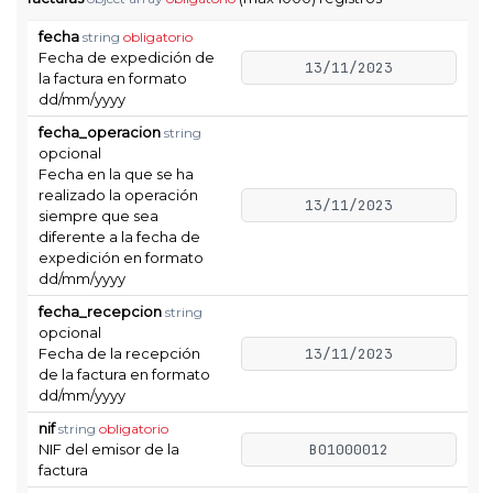
fecha
string
obligatorio
Fecha de expedición de
13/11/2023
la factura en formato
dd/mm/yyyy
fecha_operacion
string
opcional
Fecha en la que se ha
realizado la operación
13/11/2023
siempre que sea
diferente a la fecha de
expedición en formato
dd/mm/yyyy
fecha_recepcion
string
opcional
Fecha de la recepción
13/11/2023
de la factura en formato
dd/mm/yyyy
nif
string
obligatorio
NIF del emisor de la
B01000012
factura