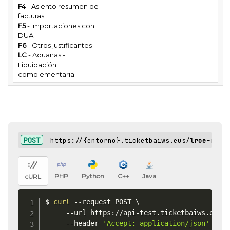
F4
- Asiento resumen de
facturas
F5
- Importaciones con
DUA
F6
- Otros justificantes
LC
- Aduanas -
Liquidación
complementaria
POST
https://{entorno}.ticketbaiws.eus/
lroe-reci
PHP
Python
C++
Java
cURL
$ 
curl
 --request POST 
\
     --url https://api-test.ticketbaiws.eus/
     --header 
'Accept: application/json'
\