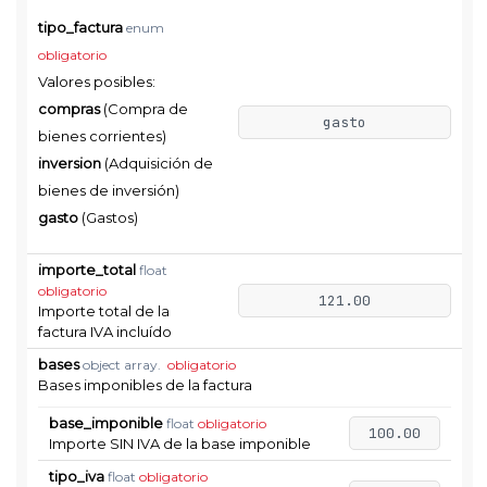
tipo_factura
enum
obligatorio
Valores posibles:
compras
(Compra de
gasto
bienes corrientes)
inversion
(Adquisición de
bienes de inversión)
gasto
(Gastos)
importe_total
float
obligatorio
121.00
Importe total de la
factura IVA incluído
bases
object array.
obligatorio
Bases imponibles de la factura
base_imponible
float
obligatorio
100.00
Importe SIN IVA de la base imponible
tipo_iva
float
obligatorio