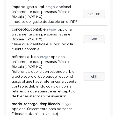
importe_gasto_irpf
opcional
integer
únicamente para personas físicas en
121.00
Bizkaia (LROE 140)
Importe del gasto deducible en el IRPF
concepto_contable
opcional
integer
únicamente para personas físicas en
Bizkaia (LROE 140)
600
Clave que identifica el subgrupo o la
cuenta contable
referencia_bien
opcional
integer
únicamente para personas físicas en
Bizkaia (LROE 140)
Referencia que le corresponde al bien
afecto sobre el que puede recaer el
ABC
gasto al que hace referencia la cuenta
contable, debiendo coincidir con la
referencia que aparece en el capítulo
de bienes afectos o de inversión
modo_recargo_simplificado
integer
opcional únicamente para personas
físicas en Bizkaia (LROE 140)