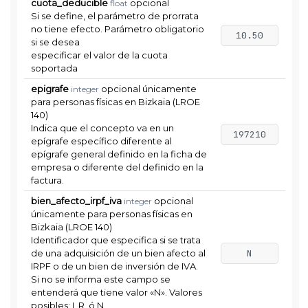
cuota_deducible
opcional
float
Si se define, el parámetro de prorrata
no tiene efecto. Parámetro obligatorio
10.50
si se desea
especificar el valor de la cuota
soportada
epigrafe
opcional únicamente
integer
para personas físicas en Bizkaia (LROE
140)
Indica que el concepto va en un
197210
epígrafe específico diferente al
epígrafe general definido en la ficha de
empresa o diferente del definido en la
factura.
bien_afecto_irpf_iva
opcional
integer
únicamente para personas físicas en
Bizkaia (LROE 140)
Identificador que especifica si se trata
de una adquisición de un bien afecto al
N
IRPF o de un bien de inversión de IVA.
Si no se informa este campo se
entenderá que tiene valor «N». Valores
posibles: I, R, ó N