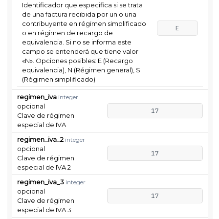
Identificador que especifica si se trata
de una factura recibida por un o una
contribuyente en régimen simplificado
E
o en régimen de recargo de
equivalencia. Si no se informa este
campo se entenderá que tiene valor
«N». Opciones posibles: E (Recargo
equivalencia), N (Régimen general), S
(Régimen simplificado)
regimen_iva
integer
opcional
17
Clave de régimen
especial de IVA
regimen_iva_2
integer
opcional
17
Clave de régimen
especial de IVA 2
regimen_iva_3
integer
opcional
17
Clave de régimen
especial de IVA 3