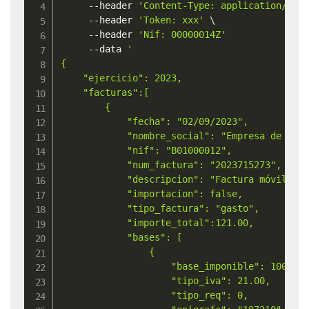
     --header 
'Content-Type: application/jso
     --header 
'Token: xxx'
\
     --header 
'Nif: 00000014Z'
	 --data 
'

{

    "ejercicio": 2023,

    "facturas":[

        {

            "fecha": "02/09/2023",

            "nombre_social": "Empresa de ejem
            "nif": "B01000012",

            "num_factura": "2023715273",

            "descripcion": "Factura móviles",
            "importacion": false,

            "tipo_factura": "gasto",

            "importe_total":121.00,

            "bases": [

                {

                    "base_imponible": 100.00,
                    "tipo_iva": 21.00,

					"tipo_req": 0,
