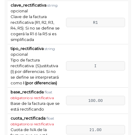
clave_rectificativa
string
opcional
Clave de la factura
rectificativa (R1, R2, R3,
R1
R4, R5). Si no se define se
cogerá la R1 ó la R5 si es
simplificada
tipo_rectificativa
string
opcional
Tipo de factura
rectificativa: (S)ustitutiva
I
(I) por diferencias. Si no
se define se interpretará
como
I (por diferencias)
base_rectificada
float
obligatorio si rectificativa
100.00
Base de la factura que se
está rectificando
cuota_rectificada
float
obligatorio si rectificativa
Cuota de IVA de la
21.00