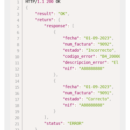
HTTP/
1.1
200
{
"result"
:
"OK"
,
"return"
:
{
"response"
:
[
{
"fecha"
:
"01-09-2023"
,
"num_factura"
:
"9092"
,
"estado"
:
"Incorrecto"
,
"codigo_error"
:
"B4_2000000"
"descripcion_error"
:
"El cam
"nif"
:
"A88888888"
}
,
{
"fecha"
:
"01-09-2023"
,
"num_factura"
:
"9091"
,
"estado"
:
"Correcto"
,
"nif"
:
"A88888888"
}
]
,
"status"
:
"ERROR"
}
,