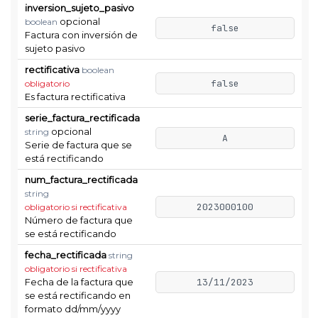
inversion_sujeto_pasivo
opcional
boolean
false
Factura con inversión de
sujeto pasivo
rectificativa
boolean
false
obligatorio
Es factura rectificativa
serie_factura_rectificada
opcional
string
A
Serie de factura que se
está rectificando
num_factura_rectificada
string
2023000100
obligatorio si rectificativa
Número de factura que
se está rectificando
fecha_rectificada
string
obligatorio si rectificativa
Fecha de la factura que
13/11/2023
se está rectificando en
formato dd/mm/yyyy