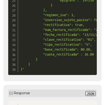
					"epigrafe": "197210"

                }

            ],

			"regimen_iva": 1,

			"inversion_sujeto_pasivo": false,

			"rectificativa": true,

			"num_factura_rectificada": "2023015273",

			"fecha_rectificada": "13/11/2023",

			"clave_rectificativa": "R1",

			"tipo_rectificativa": "S",

			"base_rectificada": 80.00,

			"cuota_rectificada" : 16.80

        }

    ]

}'
{ } Response
JSON