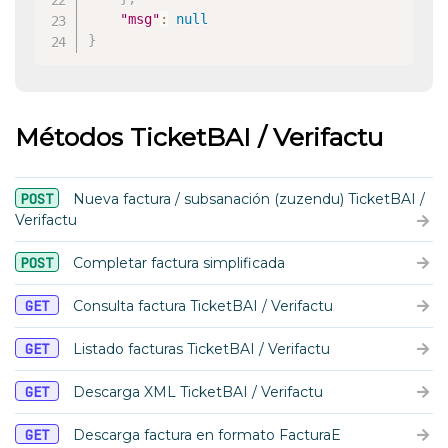
"msg"
:
null
}
Métodos TicketBAI / Verifactu
POST
Nueva factura / subsanación (zuzendu) TicketBAI /
Verifactu
POST
Completar factura simplificada
GET
Consulta factura TicketBAI / Verifactu
GET
Listado facturas TicketBAI / Verifactu
GET
Descarga XML TicketBAI / Verifactu
GET
Descarga factura en formato FacturaE