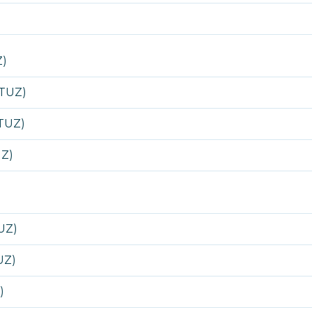
Z)
ATUZ)
ATUZ)
UZ)
UZ)
UZ)
)