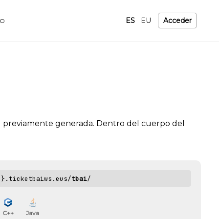
ES
EU
Acceder
TO
AI previamente generada. Dentro del cuerpo del
o}.ticketbaiws.eus/
tbai
/
C++
Java