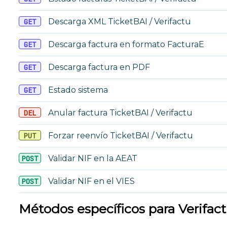
Descarga XML TicketBAI / Verifactu
GET
Descarga factura en formato FacturaE
GET
Descarga factura en PDF
GET
Estado sistema
GET
Anular factura TicketBAI / Verifactu
DEL
Forzar reenvío TicketBAI / Verifactu
PUT
Validar NIF en la AEAT
POST
Validar NIF en el VIES
POST
Métodos específicos para Verifac