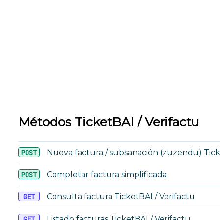
Métodos TicketBAI / Verifactu
Nueva factura / subsanación (zuzendu) Ticke
POST
Completar factura simplificada
POST
Consulta factura TicketBAI / Verifactu
GET
Listado facturas TicketBAI / Verifactu
GET