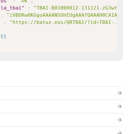
tus"
:
"OK"
,
lla_tbai"
:
"TBAI-B01000012-131121-zG3wtCW3Wl
:
"iVBORw0KGgoAAAANSUhEUgAAAfQAAAH0CAIAAABEt
"
:
"https://batuz.eus/QRTBAI/?id=TBAI-..."
ull