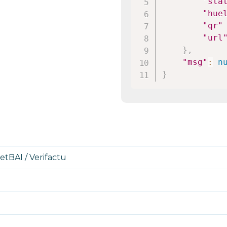
"sta
"hue
"qr"
"url
}
,
"msg"
:
n
}
tBAI / Verifactu