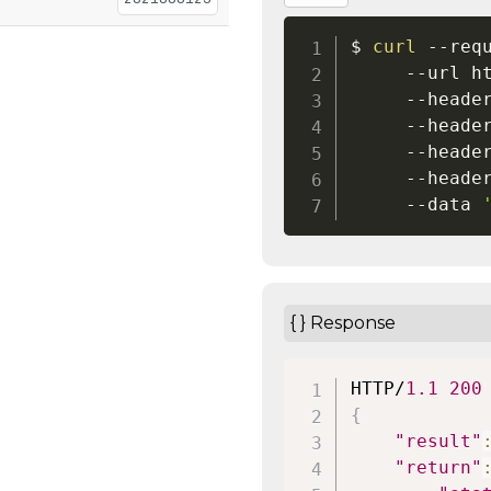
$ 
curl
 --req
     --url h
     --heade
     --heade
     --heade
     --heade
	 --data 
{ } Response
HTTP/
1.1
200
{
"result"
"return"