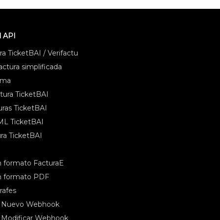
l API
a TicketBAI / Verifactu
ctura simplificada
ema
tura TicketBAI
uras TicketBAI
ML TicketBAI
ra TicketBAI
 formato FacturaE
n formato PDF
rafes
- Nuevo Webhook
 Modificar Webhook