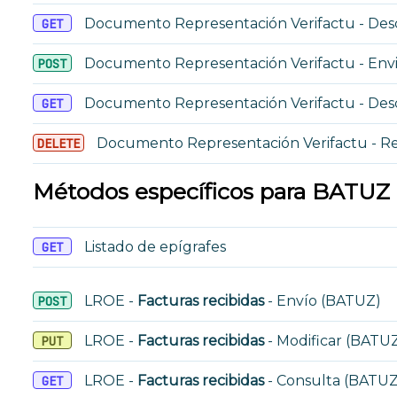
Documento Representación Verifactu - Des
GET
Documento Representación Verifactu - En
POST
Documento Representación Verifactu - De
GET
Documento Representación Verifactu - 
DELETE
Métodos específicos para BATUZ
Listado de epígrafes
GET
LROE -
Facturas recibidas
- Envío (BATUZ)
POST
LROE -
Facturas recibidas
- Modificar (BATU
PUT
LROE -
Facturas recibidas
- Consulta (BATUZ
GET