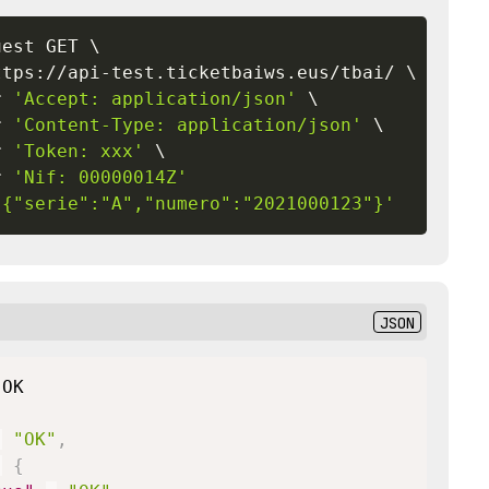
uest GET 
\
ttps://api-test.ticketbaiws.eus/tbai/ 
\
r 
'Accept: application/json'
\
r 
'Content-Type: application/json'
\
r 
'Token: xxx'
\
r 
'Nif: 00000014Z'
'{"serie":"A","numero":"2021000123"}'
JSON
:
"OK"
,
:
{