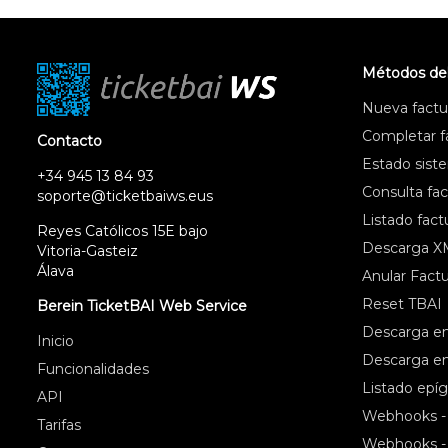
Métodos de
Nueva factur
Completar fa
Contacto
Estado sist
+34 945 13 84 93
Consulta fac
soporte@ticketbaiws.eus
Listado fact
Reyes Católicos 15E bajo
Descarga X
Vitoria-Gasteiz
Álava
Anular Factu
Reset TBAI
Berein TicketBAI Web Service
Descarga en
Inicio
Descarga e
Funcionalidades
Listado epíg
API
Webhooks 
Tarifas
Webhooks -