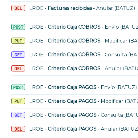
LROE -
Facturas recibidas
- Anular (BATUZ)
DEL
LROE -
Criterio Caja COBROS
- Envío (BATU
POST
LROE -
Criterio Caja COBROS
- Modificar (B
PUT
LROE -
Criterio Caja COBROS
- Consulta (B
GET
LROE -
Criterio Caja COBROS
- Anular (BAT
DEL
LROE -
Criterio Caja PAGOS
- Envío (BATUZ)
POST
LROE -
Criterio Caja PAGOS
- Modificar (BAT
PUT
LROE -
Criterio Caja PAGOS
- Consulta (BAT
GET
LROE -
Criterio Caja PAGOS
- Anular (BATUZ
DEL