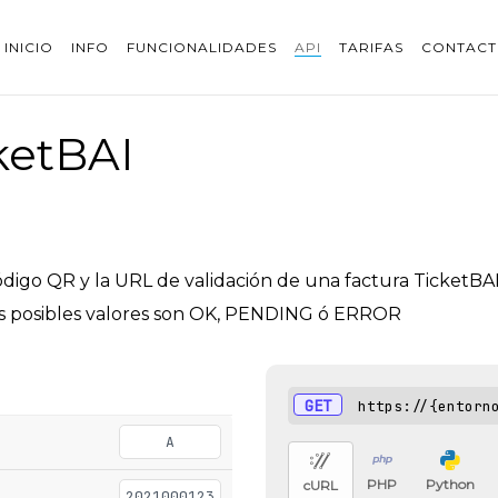
INICIO
INFO
FUNCIONALIDADES
API
TARIFAS
CONTAC
ketBAI
código QR y la URL de validación de una factura TicketB
 los posibles valores son OK, PENDING ó ERROR
GET
https://{entorn
A
PHP
Python
cURL
2021000123