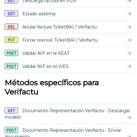
GET
Descarga factura en PDF
GET
Estado sistema
DEL
Anular factura TicketBAI / Verifactu
PUT
Forzar reenvío TicketBAI / Verifactu
POST
Validar NIF en la AEAT
POST
Validar NIF en el VIES
Métodos específicos para
Verifactu
GET
Documento Representación Verifactu - Descargar
modelo
POST
Documento Representación Verifactu - Enviar
documento