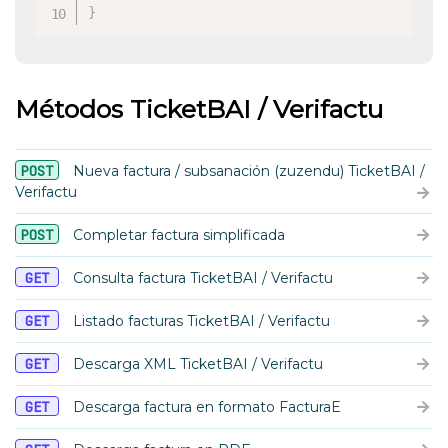
}
Métodos TicketBAI / Verifactu
POST
Nueva factura / subsanación (zuzendu) TicketBAI /
Verifactu
POST
Completar factura simplificada
GET
Consulta factura TicketBAI / Verifactu
GET
Listado facturas TicketBAI / Verifactu
GET
Descarga XML TicketBAI / Verifactu
GET
Descarga factura en formato FacturaE