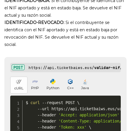
IDENTIFICADO-BAJA:
Si el contribuyente se identifica con
el NIF aportado y está en estado baja. Se devuelve el NIF
actual y su razón social.
IDENTIFICADO-REVOCADO:
Si el contribuyente se
identifica con el NIF aportado y está en estado baja por
revocación del NIF. Se devuelve el NIF actual y su razón
social.
POST
https://api.ticketbaiws.eus/
validar-nif
/
PHP
Python
C++
Java
cURL
$ 
curl
 --request POST 
\
     --url https://api.ticketbaiws.eus/valid
     --header 
'Accept: application/json'
\
     --header 
'Content-Type: application/jso
     --header 
'Token: xxx'
\