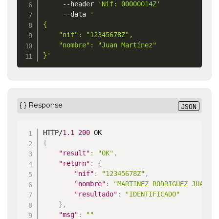
     --header 
'Nif: 00000014Z'
	 --data 
'

{

    "nif": "12345678Z",

    "nombre": "Juan Martínez"

}'
{ } Response
JSON
HTTP/
1.1
200
{
"result"
:
"OK"
,
"return"
:
{
"nif"
:
"12345678Z"
,
"nombre"
:
"MARTINEZ RODRIGUEZ JUAN"
,
"resultado"
:
"IDENTIFICADO"
}
,
"msg"
:
""