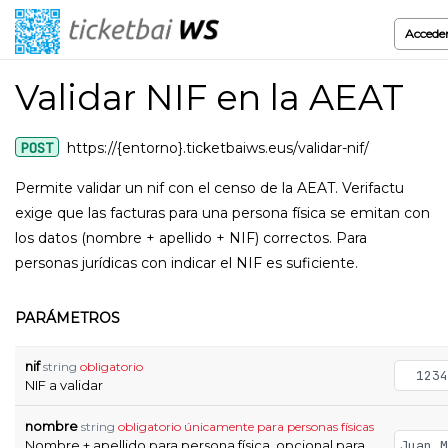
Accede
Validar NIF en la AEAT
POST
https://{entorno}.ticketbaiws.eus/validar-nif/
Permite validar un nif con el censo de la AEAT. Verifactu
exige que las facturas para una persona física se emitan con
los datos (nombre + apellido + NIF) correctos. Para
personas jurídicas con indicar el NIF es suficiente.
PARÁMETROS
nif
string
obligatorio
1234
NIF a validar
nombre
string
obligatorio únicamente para personas físicas
Nombre + apellido para persona física, opcional para
Juan M